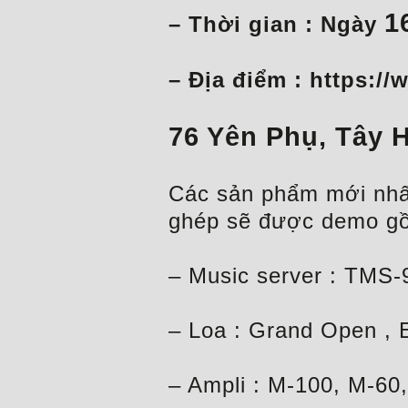
1
– Thời gian : Ngày
– Địa điểm :
https://
76 Yên Phụ, Tây H
Các sản phẩm mới nhất
ghép sẽ được demo g
– Music server : TMS-
– Loa : Grand Open , 
– Ampli : M-100, M-60