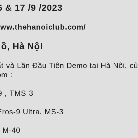
6 & 17 /9 /2023
www.thehanoiclub.com/
ồ, Hà Nội
 và Lần Đầu Tiên Demo tại Hà Nội, cùn
ồm :
9 , TMS-3
Eros-9 Ultra, MS-3
, M-40