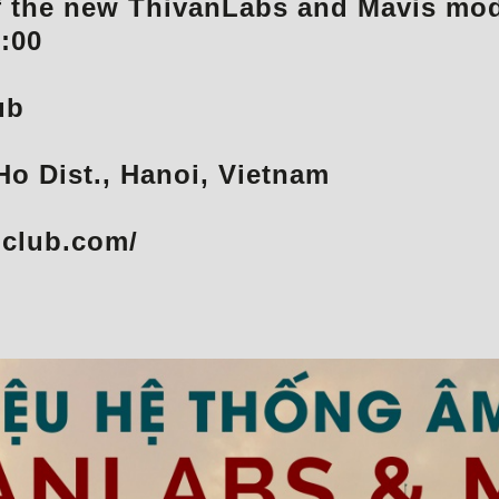
f the new ThivanLabs and Mavis mod
:00
ub
Ho Dist., Hanoi, Vietnam
iclub.com/