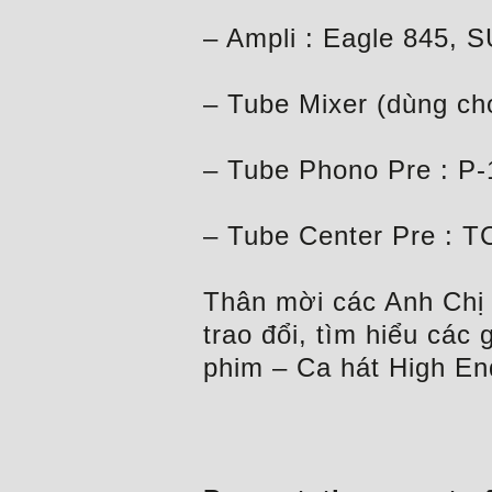
– Ampli : Eagle 845, 
– Tube Mixer (dùng cho
– Tube Phono Pre : P-
– Tube Center Pre : T
Thân mời các Anh Chị 
trao đổi, tìm hiểu cá
phim – Ca hát High End